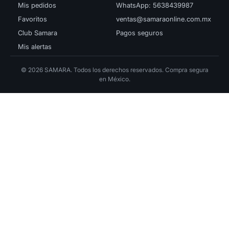
Mis pedidos
WhatsApp: 5638439987
Favoritos
ventas@samaraonline.com.mx
Club Samara
Pagos seguros
Mis alertas
© 2026 SAMARA. Todos los derechos reservados. Compra segura
en México.