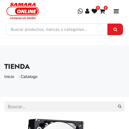
Ir al contenido
0
0
TIENDA
Inicio
Catalogo