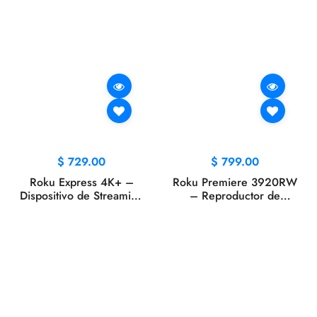
$
729.00
$
799.00
Roku Express 4K+ –
Roku Premiere 3920RW
Dispositivo de Streaming
– Reproductor de
HD/4K/HDR con
Streaming 4K HDR, Wi-Fi
Control por Voz, Wi-Fi
Rápido, Control Remoto,
Rápido y Cable HDMI
Cable HDMI Incluido,
Premium (Nuevo)
Fácil Instalación