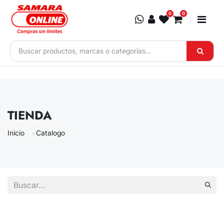
Ir al contenido
0
0
TIENDA
Inicio
Catalogo