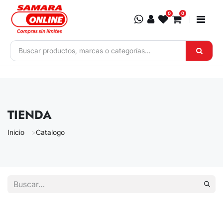
Ir al contenido
0
0
TIENDA
Inicio
Catalogo