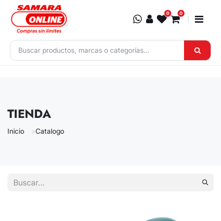
Ir al contenido
0
0
TIENDA
Inicio
Catalogo