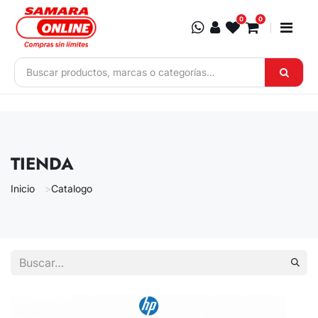
Ir al contenido
0
0
TIENDA
Inicio
Catalogo