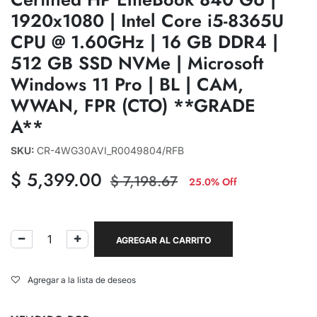
1920x1080 | Intel Core i5-8365U
CPU @ 1.60GHz | 16 GB DDR4 |
512 GB SSD NVMe | Microsoft
Windows 11 Pro | BL | CAM,
WWAN, FPR (CTO) **GRADE
A**
SKU:
CR-4WG30AVI_R0049804/RFB
$
5,399.00
$
7,198.67
25.0% Off
AGREGAR AL CARRITO
Agregar a la lista de deseos