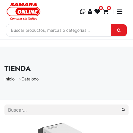
Ir al contenido
0
0
TIENDA
Inicio
Catalogo