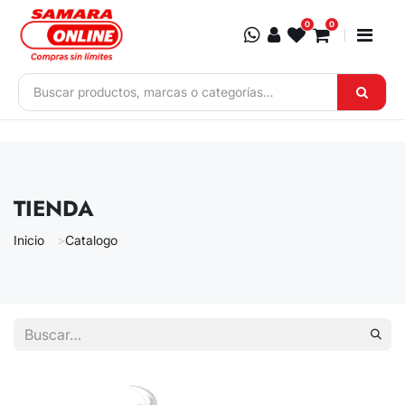
Ir al contenido
0
0
TIENDA
Inicio
Catalogo