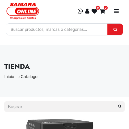
Ir al contenido
0
0
TIENDA
Inicio
Catalogo